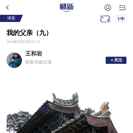
博客
T中
我的父亲（九）
2018年09月02日 07:27
王和岩
＋关注
＋关注
财新传媒记者