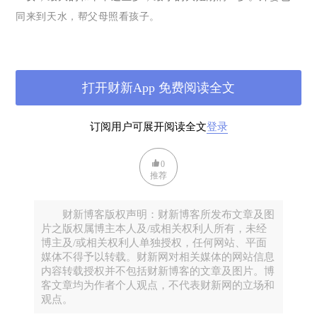
同来到天水，帮父母照看孩子。
1959
年
7
月
2
日，中共中央在江西
庐
山
举
行政治局
扩
大会
议
和八届
八中全会，史称“庐山会议”。
因
彭德
怀上书毛泽东直呈“大跃
打开财新App 免费阅读全文
进”和“人民公社”弊端，触怒龙颜，
彭德
怀
、黄克
诚
等人被毛泽东
定性为
“
右
倾
机会主
义
反党集
团
”
，“庐山会议”风向陡变，由纠
订阅用户可展开阅读全文
登录
正“大跃进”之错逆转为反
击
“
右
倾
机会主
义
分子
”
的
进
攻。
0
随即在中国掀起一场规模巨大的“反右倾”运动。官方
称，
“
反右
推荐
倾
”
运动
，全国被批判和定
为
右
倾
机会主
义
分子的干部和党
员
有
财新博客版权声明：财新博客所发布文章及图
300
多万人。
父亲，即是其中之一。
片之版权属博主本人及/或相关权利人所有，未经
博主及/或相关权利人单独授权，任何网站、平面
作为曾“给党记成见”、“历史上有问题”的父亲，又一次成了组织的
媒体不得予以转载。财新网对相关媒体的网站信息
内容转载授权并不包括财新博客的文章及图片。博
靶子。官方专门成立“反右倾”运动小组，中共天水专区宣传部派
客文章均为作者个人观点，不代表财新网的立场和
人审查父亲的教案、讲座，父亲被停课停职，接受批判。与此同
观点。
时，父亲被强迫参加劳动，从砖厂往学校拉砖。母亲说，每拉一