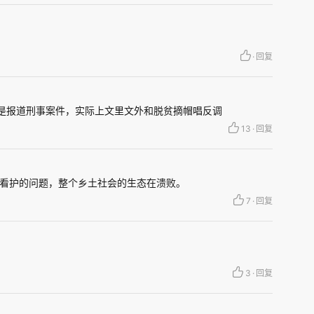
年龄苍老得多。
穷的乡镇，我们这里是山区，村人均三四亩地，都
·
回复
坡要走四五里。雨水好的话，庄稼还行，遇到干
打工，年老的在家，种点玉米、洋芋，种点菜，全
来是报道刑事案件，实际上文里文外和脱贫摘帽唱反调
13
·
回复
有峰受审时，弟弟陈章峰专门去神木市旁听了庭审。
看护的问题，整个乡土社会的生态在溃败。
提起了民事赔偿申请。被害人谭四同、王存林、王
7
·
回复
上述请求。
3
·
回复