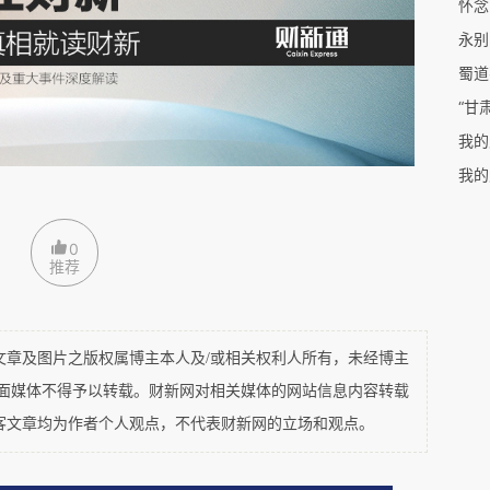
怀念
庭，并已宣判。托几位师友私下问问辩护律师，没
永别
部门已得知有媒体记者打听此案，向参与此案的律
蜀道
“甘
此案，所有律师不允许接受记者采访，提供判决
我的
我的
这个代表市井低级趣味的词，出自高高在上有司之
在有司眼里，未经其钦定的媒体，所做的报道都是
0
推荐
惊动有司，没想到还是走漏了风声，我知道未来的
及图片之版权属博主本人及/或相关权利人所有，未经博主
平面媒体不得予以转载。财新网对相关媒体的网站信息内容转载
客文章均为作者个人观点，不代表财新网的立场和观点。