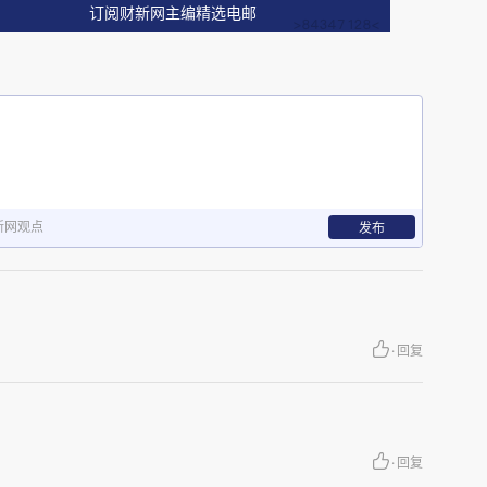
订阅财新网主编精选电邮
到最多的一句话是：“你们给解决一下吧。”
峪乡街道北部国道两边洼地及半山，高速公路从中
是罗门社。
新网观点
发布
的院落。门前杂草丛生，乱石横陈，透过锈迹斑斑铁
是张玉平和父母的家。
日，至2005年11月6日被害身亡，还未满36岁。那
·
回复
在一起。
社，距离父母家不远。62岁的张玉贵，身形瘦
·
回复