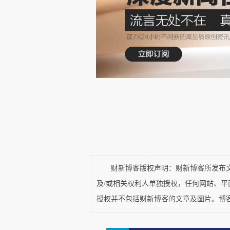
今年五月，我获知案件开过了
多久即有位师友告知，榆林司法
师打招呼，称有北京记者要炒作
书，云云。
听到“炒作”二字，我大笑。
口，颇显高下之分，雅俗区别。
“格调不高”的“炒作”。
原以为自己已足够小心，生怕
财新博客版权声明：财新博客所发布文章
采访只会更难。
及/或相关权利人单独授权，任何网站、
授权并不包括财新博客的文章及图片。博