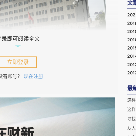
文
20
201
201
登录即可阅读全文
201
201
201
立即登录
201
201
没有账号？
现在注册
最
军、杜有峰等18名被告人陆续归案，他们被羁押于神木
这样
这样
寻找
友人