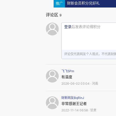
推广
财新会员积分兑好礼
“你们给解决一下吧”
评论区
9
在甘肃盲井案受害人家属中，听
登录
后发表评论得积分
张家磨村散落在甘肃华亭市神
穿过。从东向西走过高速涵洞，就
评论仅代表网友个人观点，不代表财
罗门社15号，一处久无人居
栅栏，院内野草有半人高。这里曾
飞飞5Pm
有温度
张玉平生于1969年12月19
2026-06-02 03:04 · 河南
时，他还没成家，一直和父母生活
财新网友BqRinJ
非常感谢王记者
张玉平的大哥张玉贵也住罗门
2022-11-14 06:58 · 甘肃