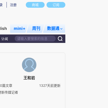
录
注册
商城
订阅
lish
mini+
周刊
数据通
讣闻
王和岩
40篇文章
1327天前更新
财新传媒记者