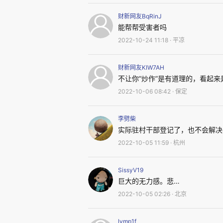
弱，皮肤晒得很黑，看上去比实际
财新网友BqRinJ
能帮帮受害者吗
他说，神峪乡在华亭属于比较
2022-10-24 11:18 · 平凉
散落在山上，种个地，光上山爬
旱，啥都收不上。年轻人都外出
财新网友KIW7AH
不让你“炒作”是有道理的，看起
靠老天爷吃饭。
2022-10-06 08:42 · 保定
2021年10月，陈立军、杜
李劈柴
实际驻村干部登记了，也不会解决
他和大哥张玉贵等亲属，向法院
2022-10-05 11:59 · 杭州
慧霞、王金虎等人的亲属，也提出
SissyV19
巨大的无力感。悲…
2022-10-05 02:26 · 北京
lymp1f