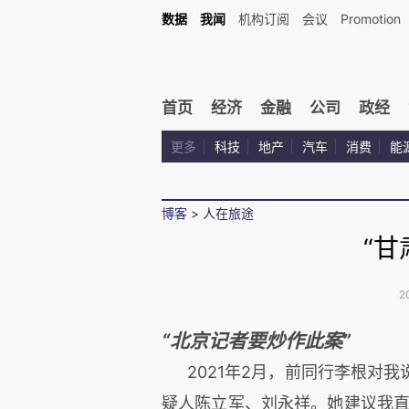
数据
我闻
机构订阅
会议
Promotion
首页
经济
金融
公司
政经
更多
科技
地产
汽车
消费
能
博客
>
人在旅途
“甘
2
“北京记者要炒作此案”
2021年2月，前同行李根对
疑人陈立军、刘永祥。她建议我直