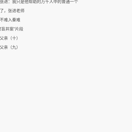
张进：我只是他帮助的万千人中的普通一个
了，张进老师
不难入秦难
肃盲井案”片段
父亲（十）
父亲（九）