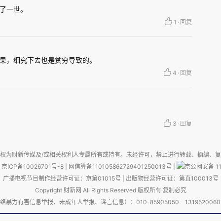
了一世。
1
·
回复
果，细究下去也是贫穷导致的。
4
·
回复
3
·
回复
权为财新传媒及/或相关权利人专属所有或持有。未经许可，禁止进行转载、摘编、
京ICP备10026701号-8
|
网信算备110105862729401250013号
|
京公网安备 11
广播电视节目制作经营许可证：京第01015号
|
出版物经营许可证：第直100013号
去陕西神木市旁听开庭。2022年7月6日，来到
Copyright 财新网 All Rights Reserved 版权所有 复制必究
害信息举报、未成年人举报、谣言信息）：010-85905050 13195200605 举报邮
养父第一次看到判决书。