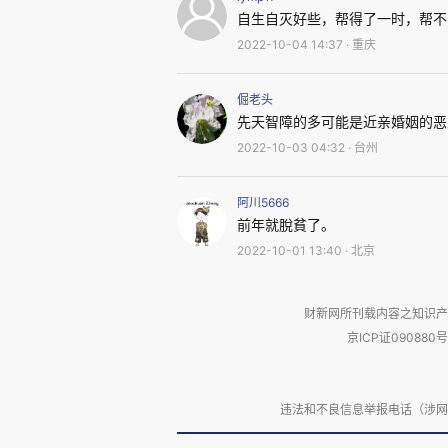
自生自灭好些，帮得了一时，帮不
2022-10-04 14:37 · 重庆
倔老头
先天智障的多可能是近亲婚姻的恶
2022-10-03 04:32 · 台州
阿川5666
前年就脫貧了。
2022-10-01 13:40 · 北京
财新网所刊载内容之知识产
京ICP证090880号
被害人张彩军的养父母家，没人
违法和不良信息举报电话（涉网络暴力有
上关镇陈家河村陈家河社采访，其