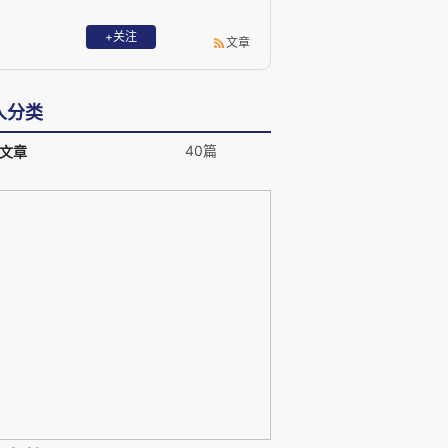
+关注
文章
人分类
40篇
文章