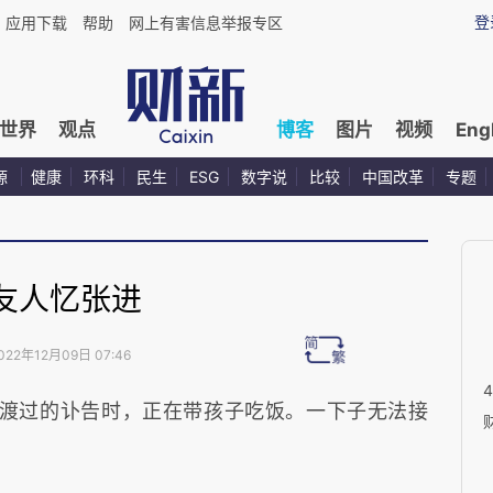
登
应用下载
帮助
网上有害信息举报专区
世界
观点
博客
图片
视频
Eng
源
健康
环科
民生
ESG
数字说
比较
中国改革
专题
友人忆张进
022年12月09日 07:46
渡过的讣告时，正在带孩子吃饭。一下子无法接