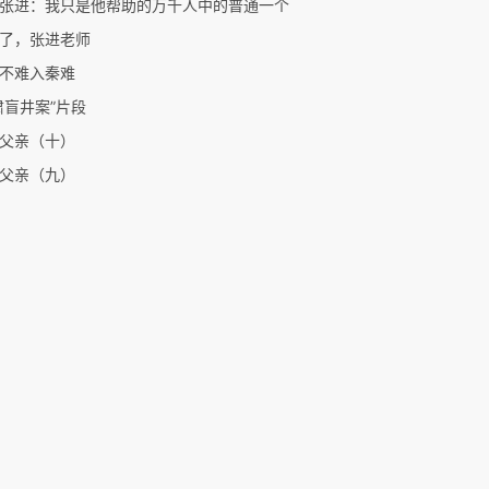
张进：我只是他帮助的万千人中的普通一个
了，张进老师
不难入秦难
肃盲井案”片段
父亲（十）
父亲（九）