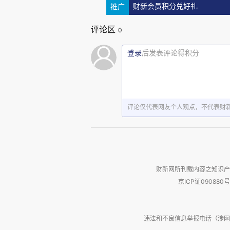
门帮助产后抑郁的女性。
推广
财新会员积分兑好礼
评论区
0
我会难过，但是我不会一直难过
登录
后发表评论得积分
己打过预防针，也许陪伴我后半
但是有渡过的力量，我会平静下来
评论仅代表网友个人观点，不代表财
我的难过希望能在此刻戛然而止
光，这样，曾经照在我身上的那束
您会永远在我心里，谢谢您。
财新网所刊载内容之知识产
京ICP证090880号
违法和不良信息举报电话（涉网络暴力有