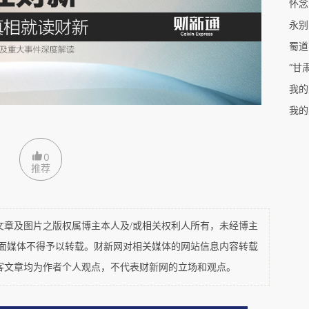
怀念
微走了出来，换了工作，同时开始回到校园读书，
永别
，我感觉自己被榨干了，我又开始吃药，很痛苦，
蜀道
轻易的放弃自己，我会努力看到那些文字，让自己
“甘
以，您一直是那道照亮我的光。有无数的深夜，天
我的
难熬的时候，我会因为《渡过》觉得我需要平静下
我的
0
推荐
痛是无法控制的，比起难过，震惊才是更加刺激我
身的时候，觉得2022年真的太糟糕了，为什么每
难受。突然觉得这半年的治疗效果功亏一篑。但是
及图片之版权属博主本人及/或相关权利人所有，未经博主
求生的人放弃，您希望渡过可以帮助每个人获得力
平面媒体不得予以转载。财新网对相关媒体的网站信息内容转载
客文章均为作者个人观点，不代表财新网的立场和观点。
候，因为您，我走出了黑暗，我也开始相信自己，
一直在支持公益项目的我也想自己做一个项目，专